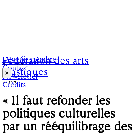
Fédération des arts
Devenir membre
Accessibilité
Contact
plastiques
×
Newsletter
22.07.20
Crédits
« Il faut refonder les
politiques culturelles
par un rééquilibrage des