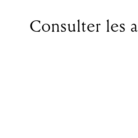
arts plastiques des sujets qui les conc
du secteur vers de meilleures condition
Consulter les a
Recherche
Bonnes pratiques
Egalité de genres
FW-B
Statut d'artiste
Appel
Communiqué
Compte rendu
Evénem
19.04.26
Grand Gala de la Galère: