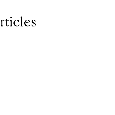
ernent. Les articles référencés ci-dessous constitu
s de travail.
rticles
r
Image de l’artiste
International
LaFAP
Politique communal
ent
Interpellation
Revendications
Revue de presse
 Par ici le programme!