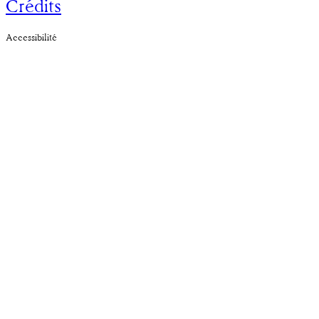
Crédits
Accessibilité
Fédération
professionnelle
qui
défend les
travailleur·euses des
arts plastiques en
Belgique francophone