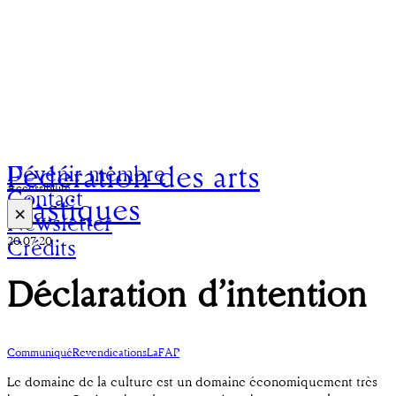
Fédération des arts
Devenir membre
Accessibilité
Contact
plastiques
×
Newsletter
20.07.20
Crédits
Déclaration d’intention
Communiqué
Revendications
LaFAP
Le domaine de la culture est un domaine économiquement très