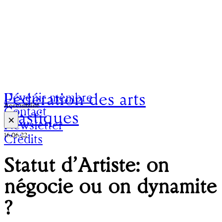
Fédération des arts
Devenir membre
Accessibilité
Contact
plastiques
×
Newsletter
16.06.22
Crédits
Statut d’Artiste: on
négocie ou on dynamite
?