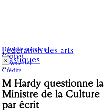
Fédération des arts
Devenir membre
Accessibilité
Contact
plastiques
×
Newsletter
30.11.21
Crédits
M Hardy questionne la
Ministre de la Culture
par écrit