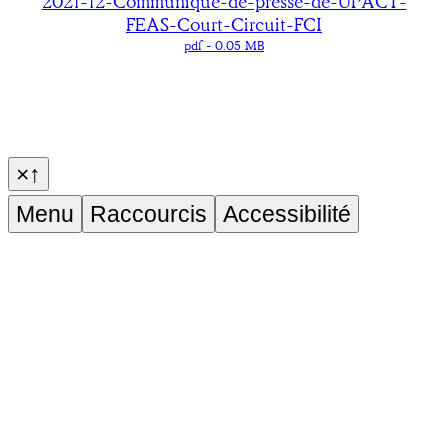
2021-12-Communique-de-presse-de-UPACT-
FEAS-Court-Circuit-FCI
pdf
- 0.05 MB
×
↑
Menu
Raccourcis
Accessibilité