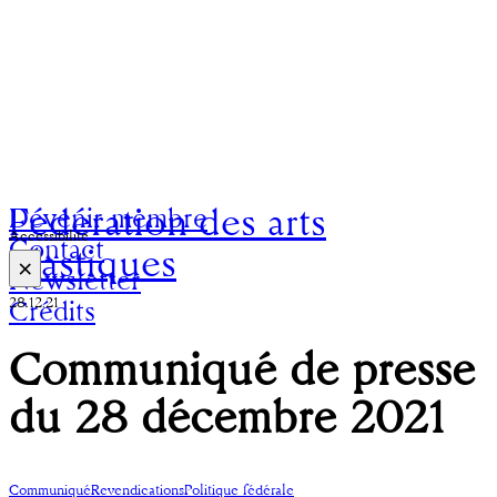
Fédération des arts
Devenir membre
Accessibilité
Contact
plastiques
×
Newsletter
28.12.21
Crédits
Communiqué de presse
du 28 décembre 2021
Communiqué
Revendications
Politique fédérale