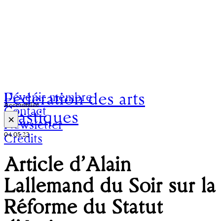
Fédération des arts
Devenir membre
Accessibilité
Contact
plastiques
×
Newsletter
04.05.22
Crédits
Article d’Alain
Lallemand du Soir sur la
Réforme du Statut